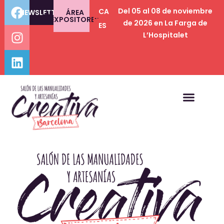
Del 05 al 08 de noviembre
CA
NEWSLETTER
ÁREA
EXPOSITORES
de 2026 en La Farga de
ES
L’Hospitalet