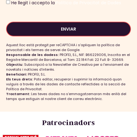
He llegit i accepto la
Política de Privacitat de Dades
ENVIAR
Aquest lloc està protegit per reCAPTCHA i s’apliquen la política de
privacitat i els termes de servei de Google.
Responsable de les dadess:
PROFEI, S.L., NIF: B66229006, Inscrita en el
Registre Mercantil de Barcelona, al Tom: 22.184 Foli: 22 Full: B- 32669.
Objectiu:
Subscripció a la Newsletter de Creativa per a l’enviament de
novetats i notícies d’interès.
Beneficiari:
PROFEI, S.L.
Els teus drets:
Pots editar, recuperar i suprimir la informació quan
vulguis a través de les dades de contacte reflectides a la secció de
Política de Privacitat.
Tractament:
Les teves dades no s’emmagatzemaran més enllà del
temps que estiguin al nostre client de correu electrònic.
Patrocinadors