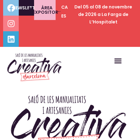
Del 05 al 08 de novembre
CA
NEWSLETTER
ÀREA
EXPOSITORS
de 2026 a La Farga de
ES
L’Hospitalet