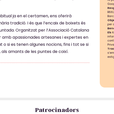
Goog
Res
B662
abitual ja en el certamen, ens oferirà
Barc
Obje
ia tradició. I és que l’encaix de boixets és
per 
Bene
puntada. Organitzat per l’Associació Catalana
Els 
ar amb apassionades artesanes i expertes en
info
cont
o si es tenen algunes nocions, fins i tot se si
Priva
Tra
als amants de les puntes de coixí.
s’e
esti
Patrocinadors