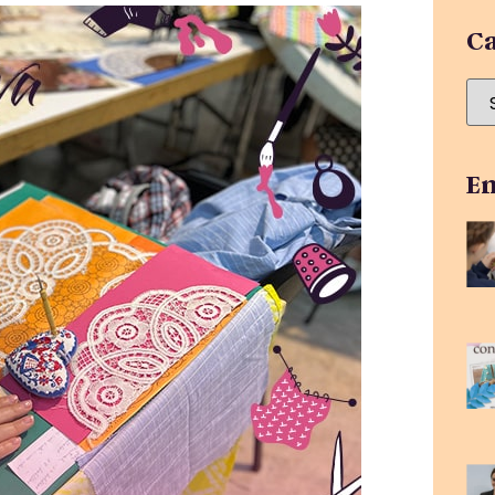
Ca
En