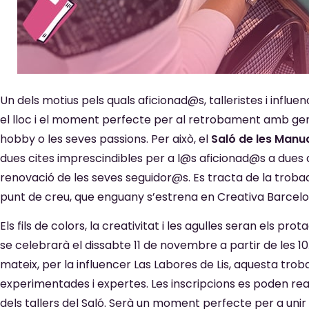
Un dels motius pels quals aficionad@s, talleristes i influe
el lloc i el moment perfecte per al retrobament amb gent
hobby o les seves passions. Per això, el
Saló de les Manua
dues cites imprescindibles per a l@s aficionad@s a dues 
renovació de les seves seguidor@s. Es tracta de la trobad
punt de creu, que enguany s’estrena en Creativa Barcelo
Els fils de colors, la creativitat i les agulles seran els p
se celebrarà el dissabte 11 de novembre a partir de les 10.
mateix, per la influencer Las Labores de Lis, aquesta trob
experimentades i expertes. Les inscripcions es poden rea
dels tallers del Saló. Serà un moment perfecte per a unir