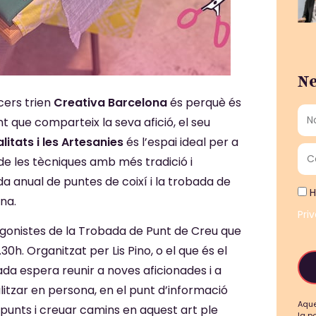
Ne
ncers trien
Creativa Barcelona
és perquè és
 que comparteix la seva afició, el seu
litats i les Artesanies
és l’espai ideal per a
de les tècniques amb més tradició i
a anual de puntes de coixí i la trobada de
H
na.
Pri
rotagonistes de la Trobada de Punt de Creu que
30h. Organitzat per Lis Pino, o el que és el
ada espera reunir a noves aficionades i a
litzar en persona, en el punt d’informació
Aque
 punts i creuar camins en aquest art ple
la p