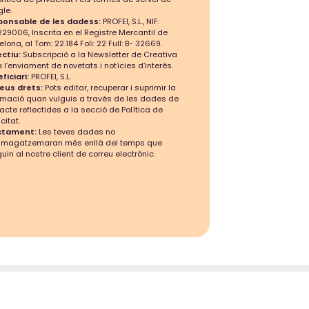
le.
ponsable de les dadess:
PROFEI, S.L., NIF:
29006, Inscrita en el Registre Mercantil de
elona, al Tom: 22.184 Foli: 22 Full: B- 32669.
ctiu:
Subscripció a la Newsletter de Creativa
a l’enviament de novetats i notícies d’interès.
ficiari:
PROFEI, S.L.
teus drets:
Pots editar, recuperar i suprimir la
rmació quan vulguis a través de les dades de
acte reflectides a la secció de Política de
citat.
ctament:
Les teves dades no
mmagatzemaran més enllà del temps que
guin al nostre client de correu electrònic.