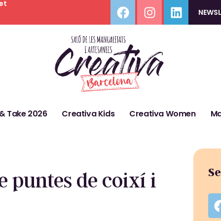
et
NEWSL
 & Take 2026
Creativa Kids
Creativa Women
Ma
Se
e puntes de coixí i