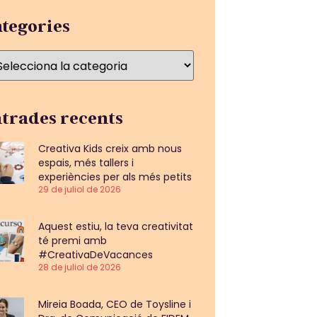
tegories
trades recents
Creativa Kids creix amb nous
espais, més tallers i
experiències per als més petits
29 de juliol de 2026
Aquest estiu, la teva creativitat
té premi amb
#CreativaDeVacances
28 de juliol de 2026
Mireia Boada, CEO de Toysline i