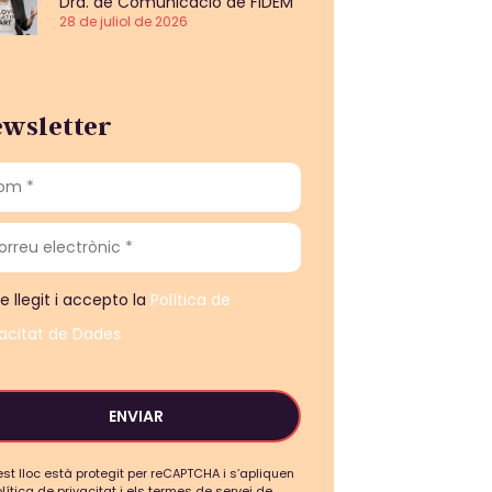
Dra. de Comunicació de FIDEM
28 de juliol de 2026
wsletter
e llegit i accepto la
Política de
vacitat de Dades
ENVIAR
st lloc està protegit per reCAPTCHA i s’apliquen
olítica de privacitat i els termes de servei de