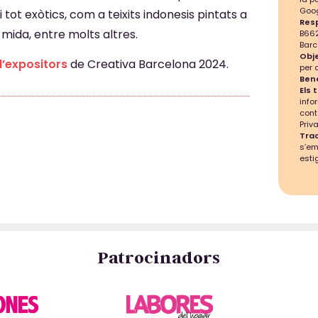
Goog
tot exòtics, com a teixits indonesis pintats a
Res
 mida, entre molts altres.
B662
Barc
Obje
 d’expositors
de Creativa Barcelona 2024.
per 
Bene
Els 
info
cont
Priva
Tra
s’e
esti
Patrocinadors