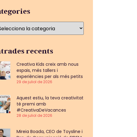
tegories
trades recents
Creativa Kids creix amb nous
espais, més tallers i
experiències per als més petits
29 de juliol de 2026
Aquest estiu, la teva creativitat
té premi amb
#CreativaDeVacances
28 de juliol de 2026
Mireia Boada, CEO de Toysline i