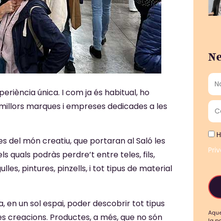
Ne
riència única. I com ja és habitual, ho
 millors marques i empreses dedicades a les
H
 del món creatiu, que portaran al Saló les
Pri
s quals podràs perdre’t entre teles, fils,
lles, pintures, pinzells, i tot tipus de material
 en un sol espai, poder descobrir tot tipus
Aque
teves creacions. Productes, a més, que no són
la p