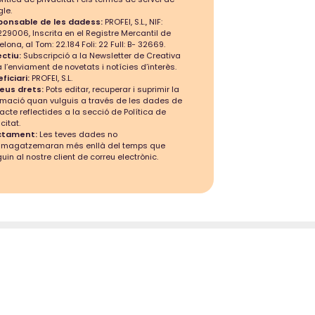
le.
ponsable de les dadess:
PROFEI, S.L., NIF:
29006, Inscrita en el Registre Mercantil de
elona, al Tom: 22.184 Foli: 22 Full: B- 32669.
ctiu:
Subscripció a la Newsletter de Creativa
a l’enviament de novetats i notícies d’interès.
ficiari:
PROFEI, S.L.
teus drets:
Pots editar, recuperar i suprimir la
rmació quan vulguis a través de les dades de
acte reflectides a la secció de Política de
citat.
ctament:
Les teves dades no
mmagatzemaran més enllà del temps que
guin al nostre client de correu electrònic.