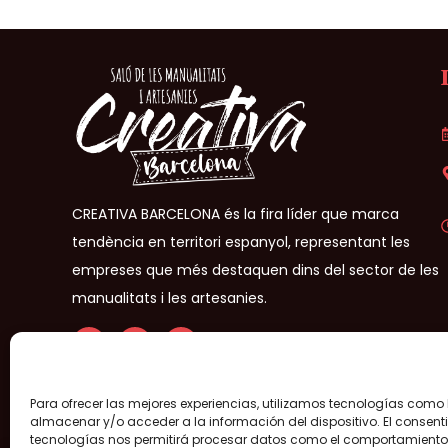
CREATIVA BARCELONA és la fira líder que marca
tendència en territori espanyol, representant les
empreses que més destaquen dins del sector de les
manualitats i les artesanies.
Para ofrecer las mejores experiencias, utilizamos tecnologías como
Creativa Barcelona® 2026- Tots els drets reservats –
Avís leg
almacenar y/o acceder a la información del dispositivo. El consent
tecnologías nos permitirá procesar datos como el comportamient