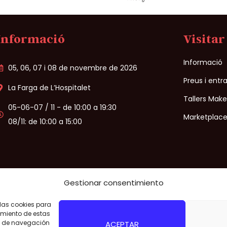
Informació
Visitar
Informació
05, 06, 07 i 08 de novembre de 2026
Preus i entr
La Farga de L’Hospitalet
Tallers Mak
05-06-07 / 11 - de 10:00 a 19:30
Marketplace
08/11: de 10:00 a 15:00
Gestionar consentimiento
 las cookies para
al
/
Politica de Privacitat
/
Politica de cookies
/
Condicions de venda
imiento de estas
o de navegación
ACEPTAR