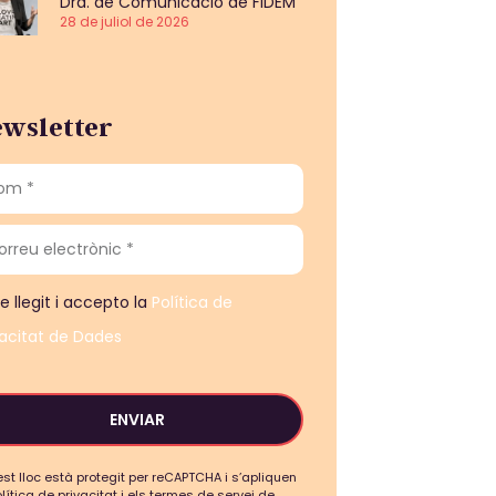
Dra. de Comunicació de FIDEM
28 de juliol de 2026
wsletter
e llegit i accepto la
Política de
vacitat de Dades
ENVIAR
st lloc està protegit per reCAPTCHA i s’apliquen
olítica de privacitat i els termes de servei de