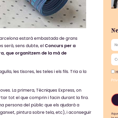
Ne
Barcelona estarà embastada de grans
s serà, sens dubte, el
Concurs per a
ura, que organitzem de la mà de
 les tisores, les teles i els fils. Tria a la
H
Pri
oves. La primera, Tècniques Express, on
r tot el que comprin i facin durant la fira.
na persona del públic que els ajudarà a
anxet, pintura sobre tela, etc), i aconseguir
Aque
la p