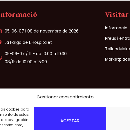
Informació
Visitar
Informació
05, 06, 07 i 08 de novembre de 2026
Preus i entr
La Farga de L’Hospitalet
Tallers Mak
05-06-07 / 11 - de 10:00 a 19:30
Marketplace
08/11: de 10:00 a 15:00
Gestionar consentimiento
 las cookies para
al
/
Politica de Privacitat
/
Politica de cookies
/
Condicions de venda
imiento de estas
o de navegación
ACEPTAR
onsentimiento,