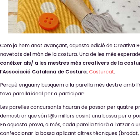
Com ja hem anat avançant, aquesta edició de Creativa 
novetats del món de la costura. Una de les més esperade
conèixer als/ a les mestres més creativers de la cost
l’Associació Catalana de Costura,
Costurcat
.
Perquè enguany busquem a la parella més destre amb l’agulla,
teva parella ideal per a participar!
Les parelles concursants hauran de passar per quatre pr
demostrar que són l@s millors cosint una bossa per a porta
En aquesta prova, a més, cada parella triarà a l’atzar a u
confeccionar la bossa aplicant altres tècniques (brodat, g