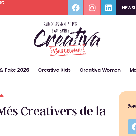
et
NEWSL
 & Take 2026
Creativa Kids
Creativa Women
Ma
ats
Se
Més Creativers de la