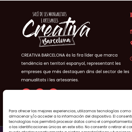
CREATIVA BARCELONA és la fira líder que marca
tendència en territori espanyol, representant les
empreses que més destaquen dins del sector de les
manualitats i les artesanies.
Para ofrecer las mejores experiencias, utilizamos tecnologías como
Creativa Barcelona® 2026- Tots els drets reservats –
Avís leg
almacenar y/o acceder a la información del dispositivo. El consent
tecnologías nos permitirá procesar datos como el comportamient
o las identificaciones únicas en este sitio. No consentir o retirar el c