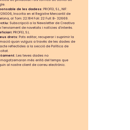
le.
ponsable de les dadess:
PROFEI, S.L., NIF:
29006, Inscrita en el Registre Mercantil de
elona, al Tom: 22.184 Foli: 22 Full: B- 32669.
ctiu:
Subscripció a la Newsletter de Creativa
a l’enviament de novetats i notícies d’interès.
ficiari:
PROFEI, S.L.
teus drets:
Pots editar, recuperar i suprimir la
rmació quan vulguis a través de les dades de
acte reflectides a la secció de Política de
citat.
ctament:
Les teves dades no
mmagatzemaran més enllà del temps que
guin al nostre client de correu electrònic.