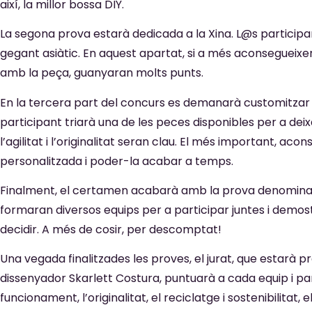
així, la millor bossa DIY.
La segona prova estarà dedicada a la Xina. L@s participa
gegant asiàtic. En aquest apartat, si a més aconsegueixen
amb la peça, guanyaran molts punts.
En la tercera part del concurs es demanarà customitzar 
participant triarà una de les peces disponibles per a deix
l’agilitat i l’originalitat seran clau. El més important, acon
personalitzada i poder-la acabar a temps.
Finalment, el certamen acabarà amb la prova denominad
formaran diversos equips per a participar juntes i demost
decidir. A més de cosir, per descomptat!
Una vegada finalitzades les proves, el jurat, que estarà p
dissenyador Skarlett Costura, puntuarà a cada equip i pare
funcionament, l’originalitat, el reciclatge i sostenibilitat, e