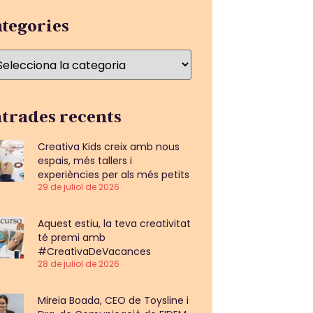
tegories
trades recents
Creativa Kids creix amb nous
espais, més tallers i
experiències per als més petits
29 de juliol de 2026
Aquest estiu, la teva creativitat
té premi amb
#CreativaDeVacances
28 de juliol de 2026
Mireia Boada, CEO de Toysline i