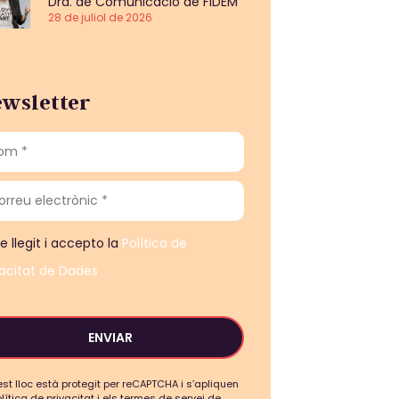
Dra. de Comunicació de FIDEM
28 de juliol de 2026
wsletter
e llegit i accepto la
Política de
vacitat de Dades
ENVIAR
st lloc està protegit per reCAPTCHA i s’apliquen
olítica de privacitat i els termes de servei de