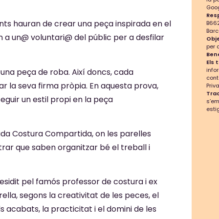
Goog
Res
nts hauran de crear una peça inspirada en el
B662
Barc
 a un@ voluntari@ del públic per a desfilar
Obje
per 
Bene
Els 
info
una peça de roba. Així doncs, cada
cont
ar la seva firma pròpia. En aquesta prova,
Priva
Tra
seguir un estil propi en la peça
s’e
esti
a Costura Compartida, on les parelles
rar que saben organitzar bé el treball i
residit pel famós professor de costura i ex
lla, segons la creativitat de les peces, el
ls acabats, la practicitat i el domini de les