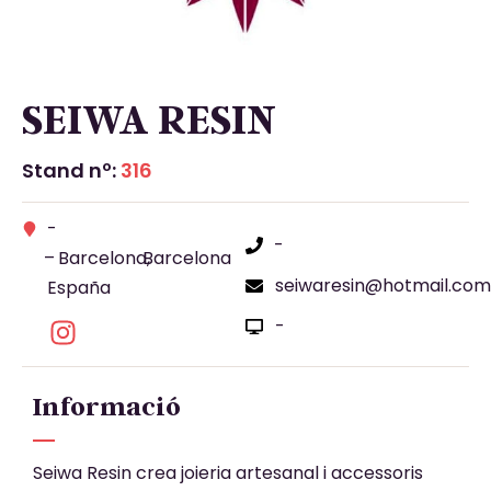
SEIWA RESIN
Stand nº:
316
-
-
–
Barcelona,
Barcelona
seiwaresin@hotmail.com
España
-
Informació
Seiwa Resin crea joieria artesanal i accessoris