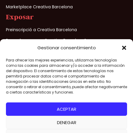
Marketplace Creativa Barcelona
Exposar
Preinscripció a Creativa Barcelona
Per què exposar a Creativa Barcelona?
Gestionar consentimiento
Para ofrecer las mejores experiencias, utilizamos tecnologías
Creativa Barcelona® 2026- Tots els drets reservats –
como las cookies para almacenar y/o acceder a la información
Avís legal
/
Politica de Privacitat
/
Politica de cookies
/
Condicions
del dispositivo. El consentimiento de estas tecnologías nos
permitirá procesar datos como el comportamiento de
de venda
navegación o las identificaciones únicas en este sitio. No
consentir o retirar el consentimiento, puede afectar negativamente
Organitzat per
a ciertas características y funciones.
ACEPTAR
DENEGAR
Aconsegueix la teva
ACONSEGUEIX
LA TEVA