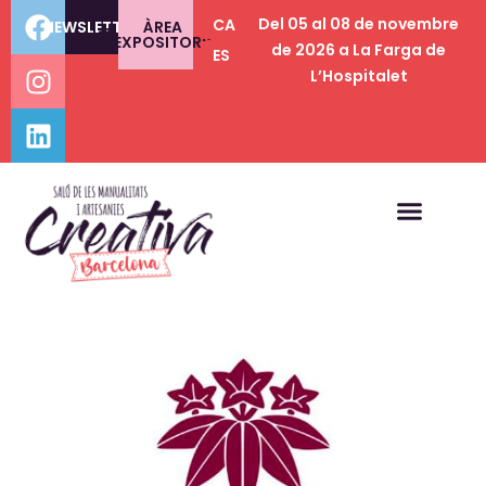
Del 05 al 08 de novembre
CA
NEWSLETTER
ÀREA
EXPOSITORS
de 2026 a La Farga de
ES
L’Hospitalet