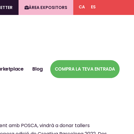
CA
ES
ETTER
ÀREA EXPOSITORS
rketplace
Blog
COMPRA LA TEVA ENTRADA
ament amb POSCA, vindrà a donar tallers
propera edició de Creativa Barcelona 2022. Des