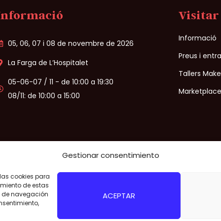
Informació
Visitar
Informació
05, 06, 07 i 08 de novembre de 2026
Preus i entr
La Farga de L’Hospitalet
Tallers Mak
05-06-07 / 11 - de 10:00 a 19:30
Marketplace
08/11: de 10:00 a 15:00
Gestionar consentimiento
 las cookies para
al
/
Politica de Privacitat
/
Politica de cookies
/
Condicions de venda
imiento de estas
o de navegación
ACEPTAR
onsentimiento,