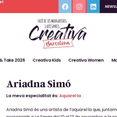
et
NEWSL
 & Take 2026
Creativa Kids
Creativa Women
Ma
Ariadna Simó
La meva especialitat és:
Aquarel·la
Ariadna Simó és una artista de l’aquarel·la que, junt
presencials a La Farga del 10 al 13 de novembre a la 