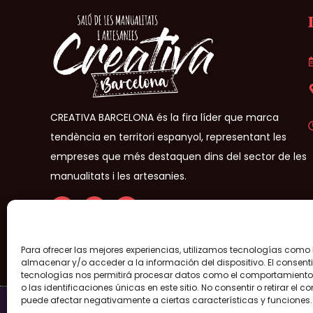
CREATIVA BARCELONA és la fira líder que marca
tendència en territori espanyol, representant les
empreses que més destaquen dins del sector de les
manualitats i les artesanies.
Para ofrecer las mejores experiencias, utilizamos tecnologías como
Creativa Barcelona® 2026- Tots els drets reservats –
Avís leg
almacenar y/o acceder a la información del dispositivo. El consent
tecnologías nos permitirá procesar datos como el comportamient
o las identificaciones únicas en este sitio. No consentir o retirar el c
puede afectar negativamente a ciertas características y funciones.