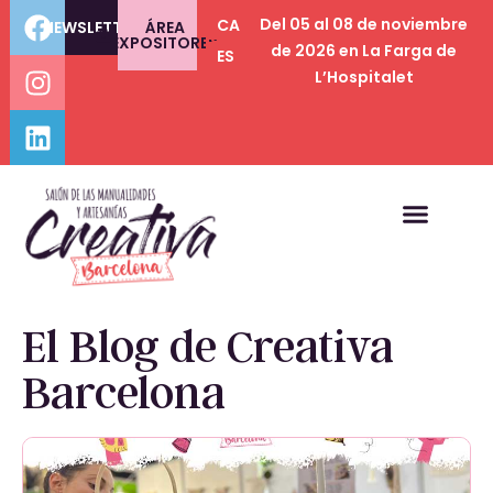
Del 05 al 08 de noviembre
CA
NEWSLETTER
ÁREA
EXPOSITORES
de 2026 en La Farga de
ES
L’Hospitalet
El Blog de Creativa
Barcelona