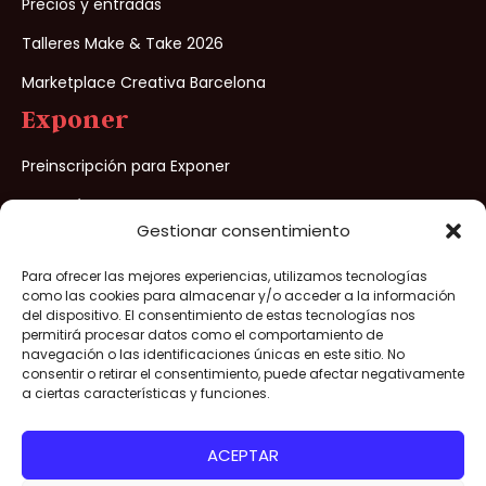
Precios y entradas
Talleres Make & Take 2026
Marketplace Creativa Barcelona
Exponer
Preinscripción para Exponer
¿Porqué exponer?
Gestionar consentimiento
Para ofrecer las mejores experiencias, utilizamos tecnologías
Creativa Barcelona® 2026 – Todos los derechos reservados –
como las cookies para almacenar y/o acceder a la información
Aviso legal
/
Política de privacidad
/
Política de cookies
/
del dispositivo. El consentimiento de estas tecnologías nos
permitirá procesar datos como el comportamiento de
Condiciones de venta
navegación o las identificaciones únicas en este sitio. No
consentir o retirar el consentimiento, puede afectar negativamente
Organizado por
a ciertas características y funciones.
ACEPTAR