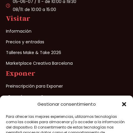
05-06-07 / 11 - de 10:00 a 19:30
08/11: de 10:00 a 15:00
Visitar
Información
Precios y entradas
Talleres Make & Take 2026
Marketplace Creativa Barcelona
Exponer
Preinscripción para Exponer
¿Porqué exponer?
Gestionar consentimiento
Para ofrecer las mejores experiencias, utilizamos tecnologías
Creativa Barcelona® 2026 – Todos los derechos reservados –
como las cookies para almacenar y/o acceder a la información
Aviso legal
/
Política de privacidad
/
Política de cookies
/
del dispositivo. El consentimiento de estas tecnologías nos
permitirá procesar datos como el comportamiento de