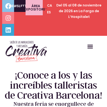
Del 05 al 08 de noviembre
CA
NEWSLETTER
ÁREA
EXPOSITORES
de 2026 en La Farga de
ES
L’Hospitalet
¡Conoce a los y las
increíbles talleristas
de Creativa Barcelona!
Nuestra feria se enorgullece de