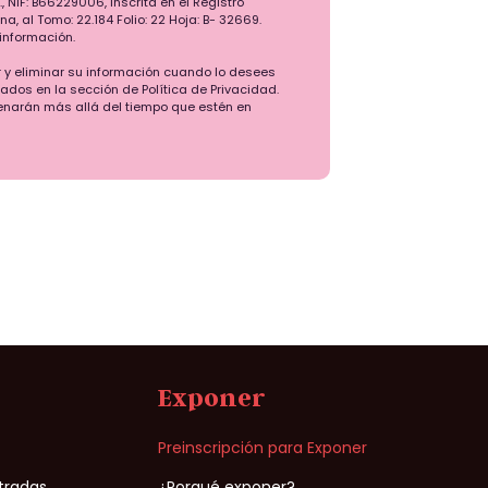
., NIF: B66229006, Inscrita en el Registro
a, al Tomo: 22.184 Folio: 22 Hoja: B- 32669.
información.
r y eliminar su información cuando lo desees
jados en la sección de Política de Privacidad.
narán más allá del tiempo que estén en
Exponer
n
Preinscripción para Exponer
ntradas
¿Porqué exponer?