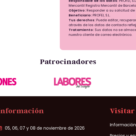
Responsable de los datos:
PROFEI, S.L
Mercantil Registro Mercantil de Barcelon
Objetivo:
Responder a su solicitud de 
Beneficiario:
PROFEI, S.L.
Tus derechos:
Puede editar, recupera
através de los datos de contacto refle
Tratamiento:
Sus datos no se almace
nuestro cliente de correo electrónico.
Patrocinadores
Información
Visitar
Informació
05, 06, 07 y 08 de noviembre de 2026
Precios y e