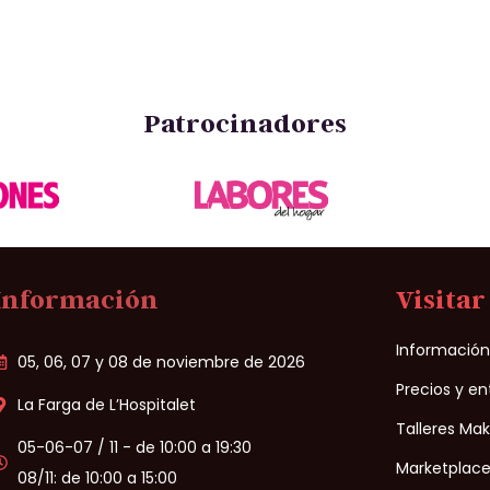
Patrocinadores
Información
Visitar
Informació
05, 06, 07 y 08 de noviembre de 2026
Precios y e
La Farga de L’Hospitalet
Talleres Ma
05-06-07 / 11 - de 10:00 a 19:30
Marketplace
08/11: de 10:00 a 15:00