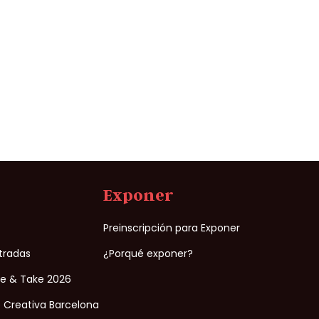
Exponer
n
Preinscripción para Exponer
ntradas
¿Porqué exponer?
ke & Take 2026
 Creativa Barcelona