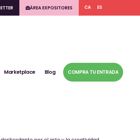
CA
ES
ETTER
ÁREA EXPOSITORES
Marketplace
Blog
COMPRA TU ENTRADA
desbordante por el arte y la creatividad.