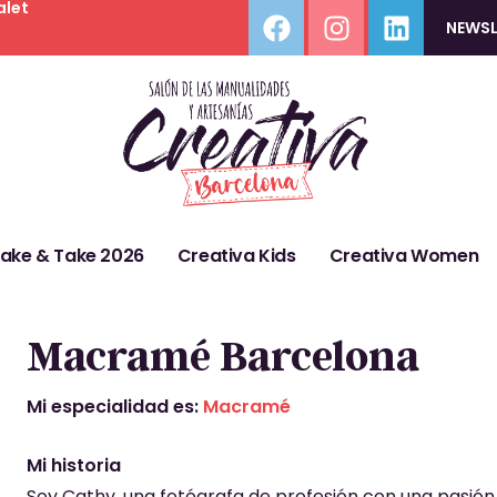
alet
NEWSL
Make & Take 2026
Creativa Kids
Creativa Women
Macramé Barcelona
Mi especialidad es:
Macramé
Mi historia
Soy Cathy, una fotógrafa de profesión con una pasión 