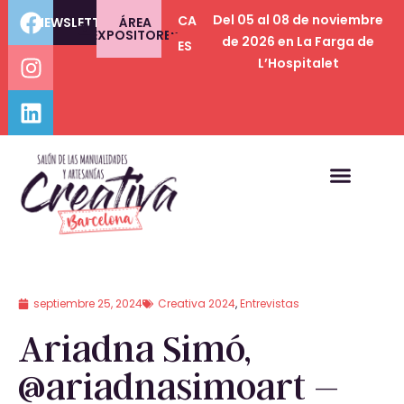
Del 05 al 08 de noviembre
CA
NEWSLETTER
ÁREA
EXPOSITORES
de 2026 en La Farga de
ES
L’Hospitalet
septiembre 25, 2024
Creativa 2024
,
Entrevistas
Ariadna Simó,
@ariadnasimoart –