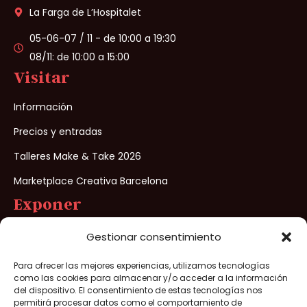
La Farga de L’Hospitalet
05-06-07 / 11 - de 10:00 a 19:30
08/11: de 10:00 a 15:00
Visitar
Información
Precios y entradas
Talleres Make & Take 2026
Marketplace Creativa Barcelona
Exponer
Preinscripción para Exponer
Gestionar consentimiento
¿Porqué exponer?
Para ofrecer las mejores experiencias, utilizamos tecnologías
como las cookies para almacenar y/o acceder a la información
del dispositivo. El consentimiento de estas tecnologías nos
permitirá procesar datos como el comportamiento de