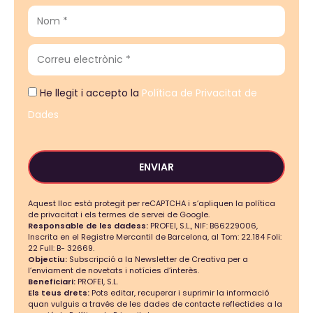
He llegit i accepto la
Política de Privacitat de
Dades
ENVIAR
Aquest lloc està protegit per reCAPTCHA i s’apliquen la política
de privacitat i els termes de servei de Google.
Responsable de les dadess:
PROFEI, S.L., NIF: B66229006,
Inscrita en el Registre Mercantil de Barcelona, al Tom: 22.184 Foli:
22 Full: B- 32669.
Objectiu:
Subscripció a la Newsletter de Creativa per a
l’enviament de novetats i notícies d’interès.
Beneficiari:
PROFEI, S.L.
Els teus drets:
Pots editar, recuperar i suprimir la informació
quan vulguis a través de les dades de contacte reflectides a la