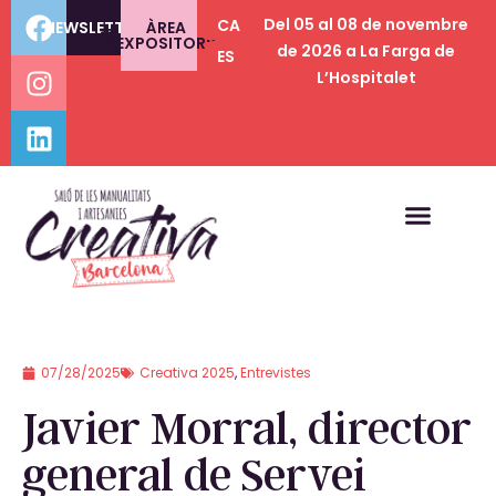
Del 05 al 08 de novembre
CA
NEWSLETTER
ÀREA
EXPOSITORS
de 2026 a La Farga de
ES
L’Hospitalet
07/28/2025
Creativa 2025
,
Entrevistes
Javier Morral, director
general de Servei