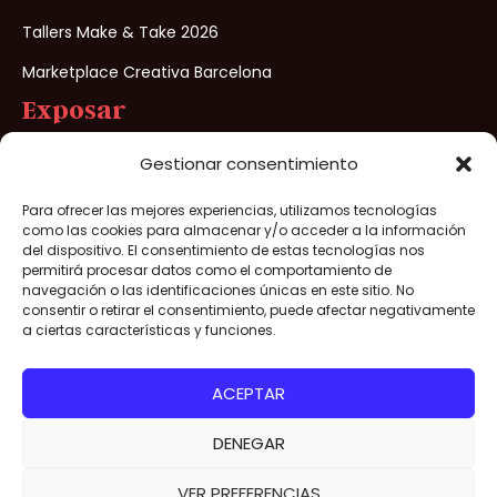
Tallers Make & Take 2026
Marketplace Creativa Barcelona
Exposar
Preinscripció a Creativa Barcelona
Gestionar consentimiento
Per què exposar a Creativa Barcelona?
Para ofrecer las mejores experiencias, utilizamos tecnologías
como las cookies para almacenar y/o acceder a la información
del dispositivo. El consentimiento de estas tecnologías nos
permitirá procesar datos como el comportamiento de
Creativa Barcelona® 2026- Tots els drets reservats –
navegación o las identificaciones únicas en este sitio. No
Avís legal
/
Politica de Privacitat
/
Politica de cookies
/
Condicions
consentir o retirar el consentimiento, puede afectar negativamente
a ciertas características y funciones.
de venda
Organitzat per
ACEPTAR
DENEGAR
Aconsegueix la teva
ACONSEGUEIX
LA TEVA
entrada per a Creativa
VER PREFERENCIAS