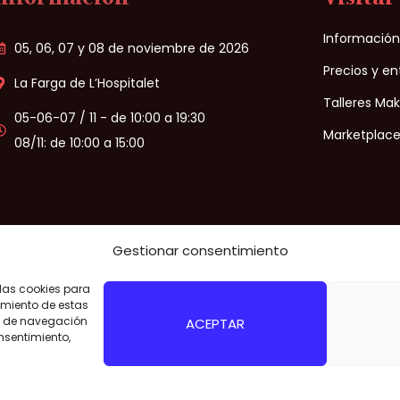
Informació
05, 06, 07 y 08 de noviembre de 2026
Precios y e
La Farga de L’Hospitalet
Talleres Ma
05-06-07 / 11 - de 10:00 a 19:30
Marketplace
08/11: de 10:00 a 15:00
Gestionar consentimiento
 las cookies para
–
Aviso legal
/
Política de privacidad
/
Política de cookies
/
Condiciones d
imiento de estas
o de navegación
ACEPTAR
onsentimiento,
ativa Barcelona 2026!
¡CONSIGUE TU E