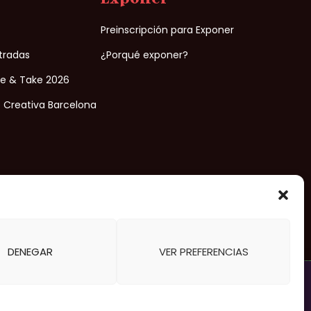
n
Preinscripción para Exponer
ntradas
¿Porqué exponer?
ke & Take 2026
 Creativa Barcelona
e venta
Organizado por
DENEGAR
VER PREFERENCIAS
NTRADA!