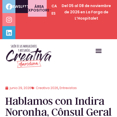
Del 05 al 08 de noviembre
CA
NEWSLETTER
ÁREA
EXPOSITORES
de 2026 en La Farga de
ES
L’Hospitalet
junio 29, 2026
Creativa 2026
,
Entrevistas
Hablamos con Indira
Noronha, Cônsul Geral