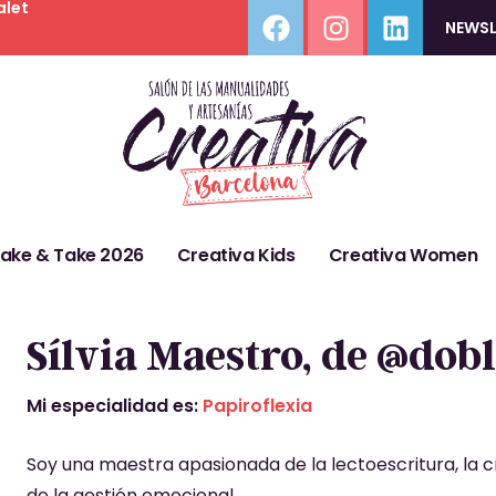
alet
NEWSL
Make & Take 2026
Creativa Kids
Creativa Women
Sílvia Maestro, de @dobl
Mi especialidad es:
Papiroflexia
Soy una maestra apasionada de la lectoescritura, la cr
de la gestión emocional.