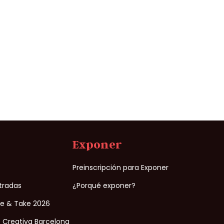
Exponer
n
Preinscripción para Exponer
ntradas
¿Porqué exponer?
ke & Take 2026
 Creativa Barcelona