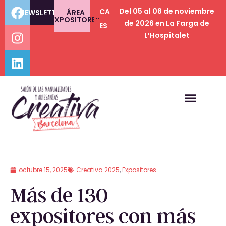
Del 05 al 08 de noviembre
CA
NEWSLETTER
ÁREA
EXPOSITORES
de 2026 en La Farga de
ES
L’Hospitalet
octubre 15, 2025
Creativa 2025
,
Expositores
Más de 130
expositores con más