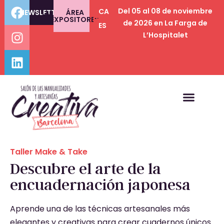
Del 05 al 08 de noviembre
CA
NEWSLETTER
ÁREA
EXPOSITORES
de 2026 en La Farga de
ES
L’Hospitalet
Taller Make & Take
Descubre el arte de la
encuadernación japonesa
Aprende una de las técnicas artesanales más
elegantes y creativas para crear cuadernos únicos