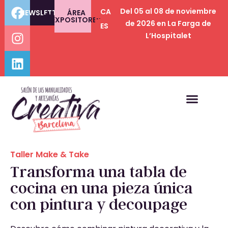
Del 05 al 08 de noviembre
CA
NEWSLETTER
ÁREA
EXPOSITORES
de 2026 en La Farga de
ES
L’Hospitalet
Taller Make & Take
Transforma una tabla de
cocina en una pieza única
con pintura y decoupage