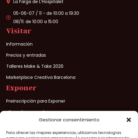
La Farga de L’Hospitalet
05-06-07 / 11 - de 10:00 a 19:30
08/11: de 10:00 a 15:00
Visitar
Información
Precios y entradas
Talleres Make & Take 2026
Marketplace Creativa Barcelona
Exponer
Preinscripción para Exponer
¿Porqué exponer?
Gestionar consentimiento
Para ofrecer las mejores experiencias, utilizamos tecnologías
Creativa Barcelona® 2026 – Todos los derechos reservados –