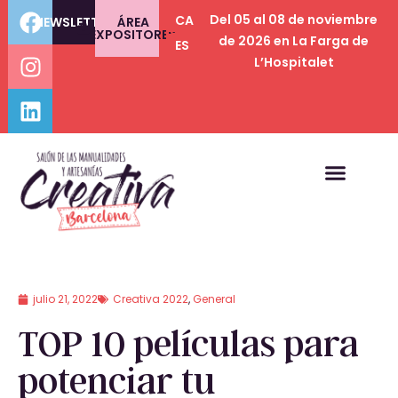
Del 05 al 08 de noviembre
CA
NEWSLETTER
ÁREA
EXPOSITORES
de 2026 en La Farga de
ES
L’Hospitalet
julio 21, 2022
Creativa 2022
,
General
TOP 10 películas para
potenciar tu