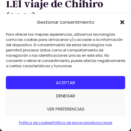
1.El viaje de Chihiro
(2001)
Gestionar consentimiento
Para ofrecer las mejores experiencias, utilizamos tecnologías
como las cookies para almacenar y/o acceder a la información
del dispositivo. El consentimiento de estas tecnologías nos
permitirá procesar datos como el comportamiento de
navegación o las identificaciones únicas en este sitio. No
consentir o retirar el consentimiento, puede afectar negativamente
a ciertas características y funciones.
ACEPTAR
DENEGAR
¡Consigue ya tu entrada
¡CONSIGUE
TU
para Creativa Barcelona
VER PREFERENCIAS
ENTRADA!
2026!
Política de cookies
Política de privacidad
Aviso Legal