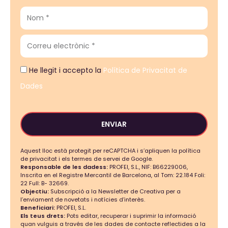
He llegit i accepto la
Política de Privacitat de
Dades
ENVIAR
Aquest lloc està protegit per reCAPTCHA i s’apliquen la política
de privacitat i els termes de servei de Google.
Responsable de les dadess:
PROFEI, S.L., NIF: B66229006,
Inscrita en el Registre Mercantil de Barcelona, al Tom: 22.184 Foli:
22 Full: B- 32669.
Objectiu:
Subscripció a la Newsletter de Creativa per a
l’enviament de novetats i notícies d’interès.
Beneficiari:
PROFEI, S.L.
Els teus drets:
Pots editar, recuperar i suprimir la informació
quan vulguis a través de les dades de contacte reflectides a la