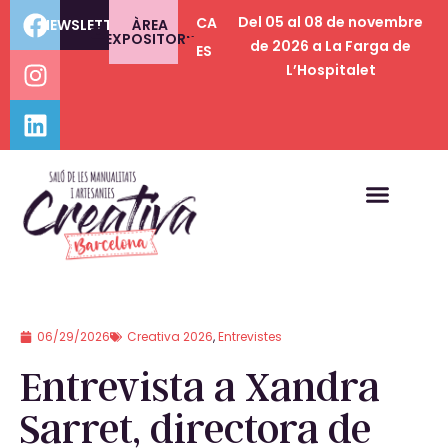
Del 05 al 08 de novembre
CA
NEWSLETTER
ÀREA
EXPOSITORS
de 2026 a La Farga de
ES
L’Hospitalet
06/29/2026
Creativa 2026
,
Entrevistes
Entrevista a Xandra
Sarret, directora de