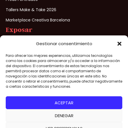
Tallers Make & Take 2026
Marketplace Creativa Barcelona
Exposar
Preinscripció a Creativa Barcelona
Gestionar consentimiento
Per què exposar a Creativa Barcelona?
Para ofrecer las mejores experiencias, utilizamos tecnologías
como las cookies para almacenar y/o acceder a la información
del dispositivo. El consentimiento de estas tecnologías nos
permitirá procesar datos como el comportamiento de
Creativa Barcelona® 2026- Tots els drets reservats –
navegación o las identificaciones únicas en este sitio. No
Avís legal
/
Politica de Privacitat
/
Politica de cookies
/
Condicions
consentir o retirar el consentimiento, puede afectar negativamente
a ciertas características y funciones.
de venda
Organitzat per
ACEPTAR
DENEGAR
Aconsegueix la teva
ACONSEGUEIX
LA TEVA
entrada per a Creativa