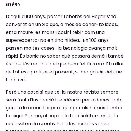
més?
D’aquí a 100 anys, potser Labores del Hogar s’ha
convertit en un xip que, a més de donar-te idees…
et fa moure les mans i cosir i teixir com una
superexperta! No en tinc ni idea… En 100 anys
passen moltes coses i la tecnologia avança molt
ràpid. És bonic no saber què passarà demà i també
és preciós recordar el que hem fet fins ara. El millor
de tot és aprofitar el present, saber gaudir del que
fem avui.
Però una cosa sí que sé: la nostra revista sempre
serà font d’inspiració i tendència per a dones amb
ganes de crear. I espero que per als homes també
ho sigui. Perquè, al cap i a la fi, absolutament tots
necessitem la creativitat a les nostres vides i