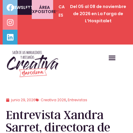
Del 05 al 08 de noviembre
CA
NEWSLETTER
ÁREA
EXPOSITORES
de 2026 en La Farga de
ES
L’Hospitalet
junio 29, 2026
Creativa 2026
,
Entrevistas
Entrevista Xandra
Sarret, directora de