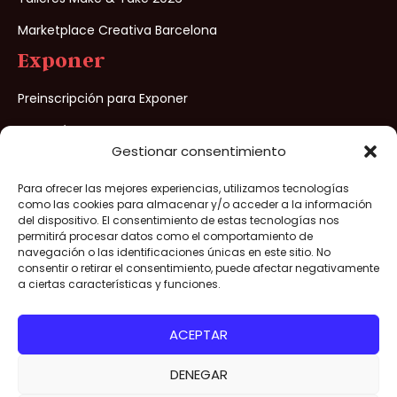
Marketplace Creativa Barcelona
Exponer
Preinscripción para Exponer
¿Porqué exponer?
Gestionar consentimiento
Para ofrecer las mejores experiencias, utilizamos tecnologías
Creativa Barcelona® 2026 – Todos los derechos reservados –
como las cookies para almacenar y/o acceder a la información
Aviso legal
/
Política de privacidad
/
Política de cookies
/
del dispositivo. El consentimiento de estas tecnologías nos
permitirá procesar datos como el comportamiento de
Condiciones de venta
navegación o las identificaciones únicas en este sitio. No
consentir o retirar el consentimiento, puede afectar negativamente
Organizado por
a ciertas características y funciones.
ACEPTAR
DENEGAR
¡Consigue ya tu entrada
¡CONSIGUE