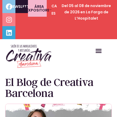
Del 05 al 08 de noviembre
CA
NEWSLETTER
ÁREA
EXPOSITORES
de 2026 en La Farga de
ES
L’Hospitalet
El Blog de Creativa
Barcelona